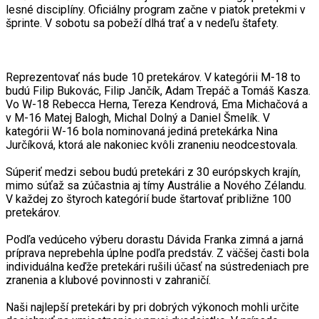
lesné disciplíny. Oficiálny program začne v piatok pretekmi v
šprinte. V sobotu sa pobeží dlhá trať a v nedeľu štafety.
Reprezentovať nás bude 10 pretekárov. V kategórii M-18 to
budú Filip Bukovác, Filip Jančík, Adam Trepáč a Tomáš Kasza.
Vo W-18 Rebecca Herna, Tereza Kendrová, Ema Michačová a
v M-16 Matej Balogh, Michal Dolný a Daniel Šmelík. V
kategórii W-16 bola nominovaná jediná pretekárka Nina
Jurčíková, ktorá ale nakoniec kvôli zraneniu neodcestovala.
Súperiť medzi sebou budú pretekári z 30 európskych krajín,
mimo súťaž sa zúčastnia aj tímy Austrálie a Nového Zélandu.
V každej zo štyroch kategórií bude štartovať približne 100
pretekárov.
Podľa vedúceho výberu dorastu Dávida Franka zimná a jarná
príprava neprebehla úplne podľa predstáv. Z väčšej časti bola
individuálna keďže pretekári rušili účasť na sústredeniach pre
zranenia a klubové povinnosti v zahraničí.
Naši najlepší pretekári by pri dobrých výkonoch mohli určite