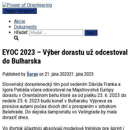
Toggle Navigation
Akcie
Dokumenty
Hľadať:
EYOC 2023 – Výber dorastu už odcestoval
do Bulharska
Published by
Šurgy
on
21. júna 2023
21. júna 2023
Slovenský dorastenecký tím pod vedením Dávida Franka a
Igora Patráša včera odcestoval na Majstrovstvá Európy
dorastu v Orientačnom behu ktoré sa od piatku 23. 6. 2023 do
nedele 25. 6. 2023 budú konať v Bulharsku. Výprava sa
presúva autami počas dvoch dní s prespaním v srbskom
Belehrade. Do dejiska šampionátu vo Velingrade by mala
doraziť dnes.
Vo štvrtok účastníci absolvujú modelové tréningy pre šprint i