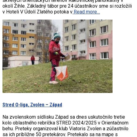
skvelých orienťáckych terénov Rakovníckej pahorkatiny v
okolí Žihle. Základný tábor pre 24 účastníkov sme si rozložili
v Hoteli V Údolí Zlatého potoka v
Read more…
Stred O-liga, Zvolen – Západ
Na zvolenskom sídlisku Západ sa dnes uskutočnilo tretie
kolo oblastného rebríčka STRED 2024/2025 v Orientačnom
behu. Preteky organizoval klub Viatoris Zvolen a zúčastnilo
sa ich približne 50 pretekárov. Pretekalo sa na mape s