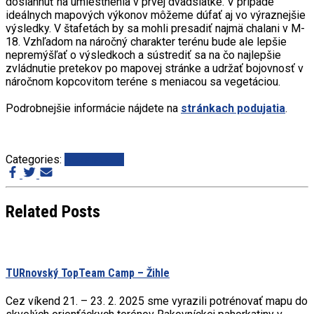
dosiahnuť na umiestnenia v prvej dvadsiatke. V prípade
ideálnych mapových výkonov môžeme dúfať aj vo výraznejšie
výsledky. V štafetách by sa mohli presadiť najmä chalani v M-
18. Vzhľadom na náročný charakter terénu bude ale lepšie
nepremýšľať o výsledkoch a sústrediť sa na čo najlepšie
zvládnutie pretekov po mapovej stránke a udržať bojovnosť v
náročnom kopcovitom teréne s meniacou sa vegetáciou.
Podrobnejšie informácie nájdete na
stránkach podujatia
.
Categories:
Nezaradené
Related Posts
TURnovský TopTeam Camp – Žihle
Cez víkend 21. – 23. 2. 2025 sme vyrazili potrénovať mapu do